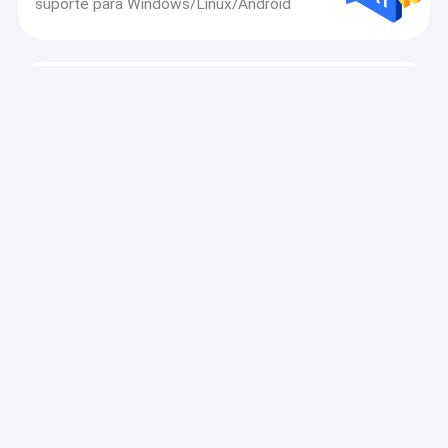
suporte para Windows/Linux/Android
Módulo 5G LTE
SIMCOM SIM8300 5G Modulo de MMWave 5G NR
Sub-6GHz Modulo LGA Tipo
Modulo de modem LTE
Modulo sem fio M2M original BGS2-E8 BGS2 BGS2-E
BGS2-W
Roteador de modem sem fio
8000mAh 5G Wireless Modem Router Antenna
Externa Segurança 1,2 libras