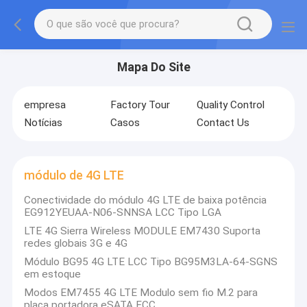
Mapa Do Site
empresa
Factory Tour
Quality Control
Notícias
Casos
Contact Us
módulo de 4G LTE
Conectividade do módulo 4G LTE de baixa potência
EG912YEUAA-N06-SNNSA LCC Tipo LGA
LTE 4G Sierra Wireless MODULE EM7430 Suporta
redes globais 3G e 4G
Módulo BG95 4G LTE LCC Tipo BG95M3LA-64-SGNS
em estoque
Modos EM7455 4G LTE Modulo sem fio M.2 para
placa portadora eSATA FCC