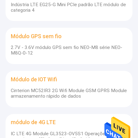
Com os nossos roteadores de módulos de última geração e
Indústria LTE EG25-G Mini PCIe padrão LTE módulo de
soluções de rede abrangentes, [Nome da Empresa] está
categoria 4
empenhada em fornecer confiável,Soluções de conectividade
de alto desempenho que permitem às empresas e aos
indivíduos prosperar no mundo conectado de hojeConfia em nós
para todas as suas necessidades de rede.
Módulo GPS sem fio
2.7V - 3.6V módulo GPS sem fio NEO-M8 série NEO-
M8Q-0-12
Módulo de IOT Wifi
Cinterion MC52IR3 2G Wifi Module GSM GPRS Module
armazenamento rápido de dados
módulo de 4G LTE
IC LTE 4G Module GL3523-OV5S1 Operações com