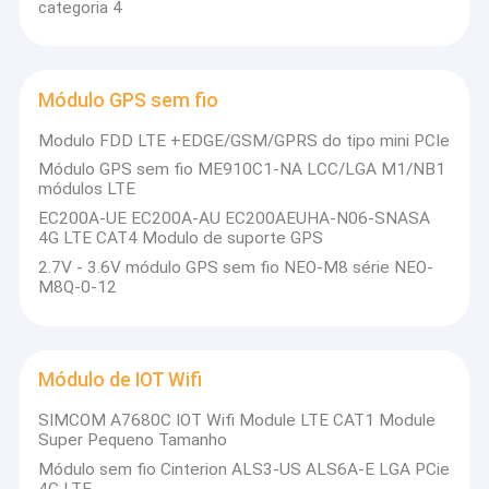
categoria 4
Módulo GPS sem fio
Modulo FDD LTE +EDGE/GSM/GPRS do tipo mini PCIe
Módulo GPS sem fio ME910C1-NA LCC/LGA M1/NB1
módulos LTE
EC200A-UE EC200A-AU EC200AEUHA-N06-SNASA
4G LTE CAT4 Modulo de suporte GPS
2.7V - 3.6V módulo GPS sem fio NEO-M8 série NEO-
M8Q-0-12
Para casa
Módulo de IOT Wifi
Bem-vindo ao
Shenzhen Pan Gu Smart Industry Co., Ltd.
, um
Produtos
SIMCOM A7680C IOT Wifi Module LTE CAT1 Module
fornecedor líder de roteadores de módulos de ponta e soluções
Super Pequeno Tamanho
de rede.e produtos de rede inovadores que atendam às
Vídeos
Módulo sem fio Cinterion ALS3-US ALS6A-E LGA PCie
necessidades em evolução das empresas e dos indivíduos.
4G LTE