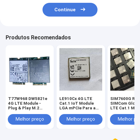
Continue
Produtos Recomendados
T77W968 DW5821e
LE910Cx 4G LTE
SIM7600G R2
4G LTE Module -
Cat.1 IoT Module
SIMCom Globa
Plug & Play M.2
LGA mPCIe Para a
LTE Cat.1 Mód
WWAN Solution
Europa EMEA 4G
10Mbps Downl
DW5821e (T77W968)
Cat.1 Module
GNSS Opciona
Melhor preço
Melhor preço
Melhor pr
Qualcomm X20 LTE
LE910C1-EU Com
Modem M.2 Key B
Função de
WWAN Card
Posicionamento
T77W968 DW5821e
GNSS