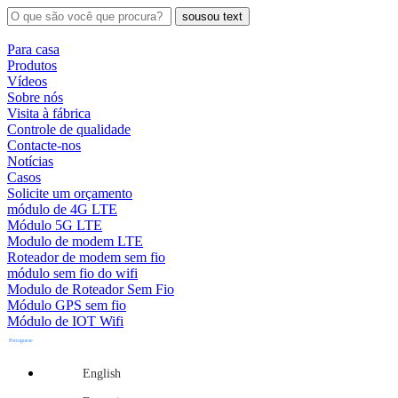
sousou text
Para casa
Produtos
Vídeos
Sobre nós
Visita à fábrica
Controle de qualidade
Contacte-nos
Notícias
Casos
Solicite um orçamento
módulo de 4G LTE
Módulo 5G LTE
Modulo de modem LTE
Roteador de modem sem fio
módulo sem fio do wifi
Modulo de Roteador Sem Fio
Módulo GPS sem fio
Módulo de IOT Wifi
Portuguese
English