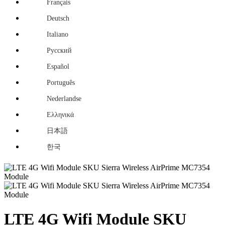
Français
Deutsch
Italiano
Русский
Español
Português
Nederlandse
Ελληνικά
日本語
한국
LTE 4G Wifi Module SKU